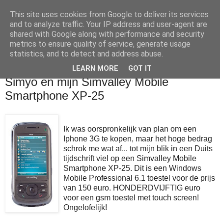
This site uses cookies from Google to deliver its services
Wim's BLOG
and to analyze traffic. Your IP address and user-agent are
shared with Google along with performance and security
metrics to ensure quality of service, generate usage
Over gadgets, technologie en informatica
statistics, and to detect and address abuse.
LEARN MORE
GOT IT
maandag 29 september 2008
Simyo en mijn Simvalley Mobile
Smartphone XP-25
Ik was oorspronkelijk van plan om een
Iphone 3G te kopen, maar het hoge bedrag
schrok me wat af... tot mijn blik in een Duits
tijdschrift viel op een Simvalley Mobile
Smartphone XP-25. Dit is een Windows
Mobile Professional 6.1 toestel voor de prijs
van 150 euro. HONDERDVIJFTIG euro
voor een gsm toestel met touch screen!
Ongelofelijk!