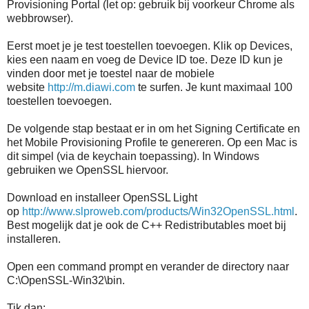
Provisioning Portal (let op: gebruik bij voorkeur Chrome als
webbrowser).
Eerst moet je je test toestellen toevoegen. Klik op Devices,
kies een naam en voeg de Device ID toe. Deze ID kun je
vinden door met je toestel naar de mobiele
website
http://m.diawi.com
te surfen. Je kunt maximaal 100
toestellen toevoegen.
De volgende stap bestaat er in om het Signing Certificate en
het Mobile Provisioning Profile te genereren. Op een Mac is
dit simpel (via de keychain toepassing). In Windows
gebruiken we OpenSSL hiervoor.
Download en installeer OpenSSL Light
op
http://www.slproweb.com/products/Win32OpenSSL.html
.
Best mogelijk dat je ook de C++ Redistributables moet bij
installeren.
Open een command prompt en verander de directory naar
C:\OpenSSL-Win32\bin.
Tik dan: