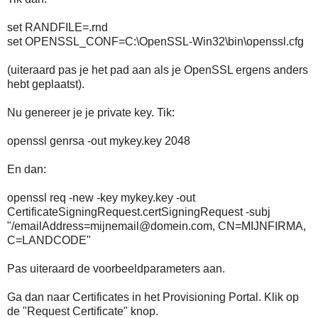
set RANDFILE=.rnd
set OPENSSL_CONF=C:\OpenSSL-Win32\bin\openssl.cfg
(uiteraard pas je het pad aan als je OpenSSL ergens anders
hebt geplaatst).
Nu genereer je je private key. Tik:
openssl genrsa -out mykey.key 2048
En dan:
openssl req -new -key mykey.key -out
CertificateSigningRequest.certSigningRequest -subj
"/emailAddress=mijnemail@domein.com, CN=MIJNFIRMA,
C=LANDCODE"
Pas uiteraard de voorbeeldparameters aan.
Ga dan naar Certificates in het Provisioning Portal. Klik op
de "Request Certificate" knop.