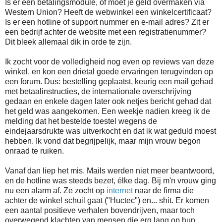
Is er een betalingsmodule, of moet je geld overmaken via
Western Union? Heeft de webwinkel een winkelcertificaat?
Is er een hotline of support nummer en e-mail adres? Zit er
een bedrijf achter de website met een registratienummer?
Dit bleek allemaal dik in orde te zijn.
Ik zocht voor de volledigheid nog even op reviews van deze
winkel, en kon een drietal goede ervaringen terugvinden op
een forum. Dus: bestelling geplaatst, keurig een mail gehad
met betaalinstructies, de internationale overschrijving
gedaan en enkele dagen later ook netjes bericht gehad dat
het geld was aangekomen. Een weekje nadien kreeg ik de
melding dat het bestelde toestel wegens de
eindejaarsdrukte was uitverkocht en dat ik wat geduld moest
hebben. Ik vond dat begrijpelijk, maar mijn vrouw begon
onraad te ruiken.
Vanaf dan liep het mis. Mails werden niet meer beantwoord,
en de hotline was steeds bezet, élke dag. Bij m'n vrouw ging
nu een alarm af. Ze zocht op
internet
naar de firma die
achter de winkel schuil gaat ("Huctec") en... shit. Er komen
een aantal positieve verhalen bovendrijven, maar toch
overwegend klachten van mensen die erg lang op hun