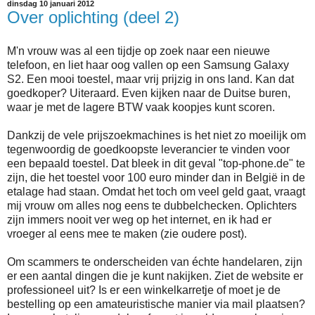
dinsdag 10 januari 2012
Over oplichting (deel 2)
M'n vrouw was al een tijdje op zoek naar een nieuwe
telefoon, en liet haar oog vallen op een Samsung Galaxy
S2. Een mooi toestel, maar vrij prijzig in ons land. Kan dat
goedkoper? Uiteraard. Even kijken naar de Duitse buren,
waar je met de lagere BTW vaak koopjes kunt scoren.
Dankzij de vele prijszoekmachines is het niet zo moeilijk om
tegenwoordig de goedkoopste leverancier te vinden voor
een bepaald toestel. Dat bleek in dit geval "top-phone.de" te
zijn, die het toestel voor 100 euro minder dan in België in de
etalage had staan. Omdat het toch om veel geld gaat, vraagt
mij vrouw om alles nog eens te dubbelchecken. Oplichters
zijn immers nooit ver weg op het internet, en ik had er
vroeger al eens mee te maken (zie oudere post).
Om scammers te onderscheiden van échte handelaren, zijn
er een aantal dingen die je kunt nakijken. Ziet de website er
professioneel uit? Is er een winkelkarretje of moet je de
bestelling op een amateuristische manier via mail plaatsen?