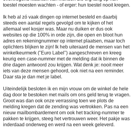
toestel moesten wachten - of erger: hun toestel nooit kregen.
Ik heb al zó vaak dingen op internet besteld en daarbij
steeds een aantal regels gevolgd om te kijken of het
allemaal wel kosjer was. Maar nu duiken er dus ook
websites op die 100% in orde zijn, die open en bloot hun
adres en rekeningnummer op internet plaatsen, maar toch
oplichters blijken te zijn! Ik heb uiteraard de mensen van het
winkelkeurmerk ("Euro Label") aangeschreven en kreeg
keurig een case-nummer met de melding dat ik binnen de
drie dagen antwoord zou krijgen. Wat denk je: nooit meer
iets van deze mensen gehoord, ook niet na een reminder.
Daar sta je dan met je label.
Uiteindelijk besloten ik en mijn vrouw om de winkel de hele
dag door te bestoken met mails om ons geld terug te vragen.
Groot was dan ook onze verrassing toen we plots de
melding kregen dat de zending was vertrokken. Pas na een
nieuw mailbombardement om ook het tracking-nummer te
pakken te krijgen, steeg het vertrouwen weer. Het pakje was
inderdaad onderweg en werd na een week geleverd.