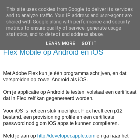
This site uses cookies from Google to deliver its services
Wim's BLOG
and to analyze traffic. Your IP address and user-agent are
shared with Google along with performance and security
metrics to ensure quality of service, generate usage
Over gadgets, technologie en informatica
statistics, and to detect and address abuse.
LEARN MORE
GOT IT
woensdag 15 februari 2012
Flex Mobile op Android en iOS
Met Adobe Flex kun je één programma schrijven, en dat
verspreiden op zowel Android als iOS.
Om je applicatie op Android te testen, volstaat een certificaat
dat in Flex zelf kan gegenereerd worden.
Voor iOS is het een stuk moeilijker. Flex heeft een p12
bestand, een provisioning profile en een certificate
password nodig om iOS apps te kunnen compileren.
Meld je aan op
http://developer.apple.com
en ga naar het