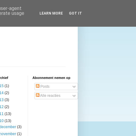
 user-agent
nerate usage
LEARN MORE
GOT IT
chief
Abonnement nemen op
15
(1)
Posts
14
(2)
Alle reacties
13
(3)
12
(2)
11
(13)
10
(13)
december
(3)
november
(1)