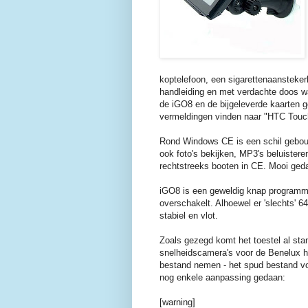
koptelefoon, een sigarettenaansteke
handleiding en met verdachte doos wa
de iGO8 en de bijgeleverde kaarten ge
vermeldingen vinden naar "HTC Touc
Rond Windows CE is een schil gebou
ook foto's bekijken, MP3's beluisteren
rechtstreeks booten in CE. Mooi ged
iGO8 is een geweldig knap programma
overschakelt. Alhoewel er 'slechts' 6
stabiel en vlot.
Zoals gezegd komt het toestel al sta
snelheidscamera's voor de Benelux he
bestand nemen - het spud bestand voor
nog enkele aanpassing gedaan:
[warning]