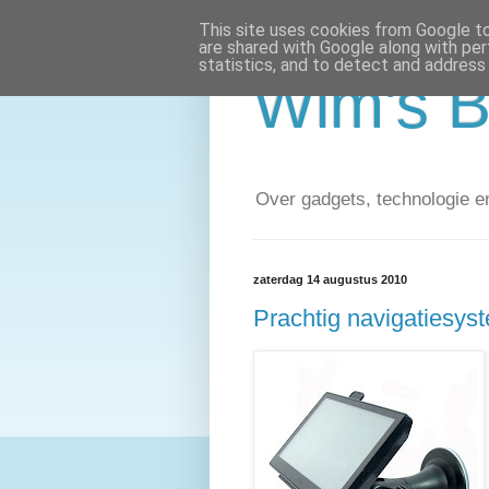
This site uses cookies from Google to 
are shared with Google along with per
statistics, and to detect and address
Wim's 
Over gadgets, technologie e
zaterdag 14 augustus 2010
Prachtig navigatiesys