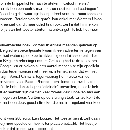
om de knipperlichten aan te steken! "Geloof me vrij,"
 en ik ben een eerlijk man. Ik zou nooit iemand bedriegen."
 "gouden gids" waar zijn bedrijf stond vermeld, maar iedereen
oevoegen. Betalen van de gsm's kon enkel met Western Union
k aangaf dat dit naar oplichting rook, zei hij dat hij me kon
 prijs van het toestel storten na ontvangst. Ik heb het maar
n onverwachte hoek. Zo was ik enkele maanden geleden op
Belgische zoekertjessite kwam ik een advertentie tegen van
s had weten op de kop te tikken bij een faillissement. Hier
 Belgisch rekeningnummer. Gelukkig had ik de reflex om
 Google, en er bleken al een aantal mensen te zijn opgelicht
 dus tegenwoordig niet meer op internet, maar dat wil niet
 zijn. Vooral China is tegenwoordig het mekka van de
en vinden van iPads, iPhones, Tom-Toms en, jawel, zelfs
. Je hebt dan wel geen "originele" toestellen, maar ik heb
dat er mensen zijn die tien keer zoveel geld uitgeven aan een
n logo van Louis Vuitton op de sluiting staat. En zo komt de
s met een doos goocheltruuks, die me in Engeland vier keer
ocht voor 200 euro. Een koopje. Het toestel ben ik zelf gaan
eer) mee speelde en heb ik ter plaatse betaald. Het kost je
eker dat je niet wordt opgelicht.