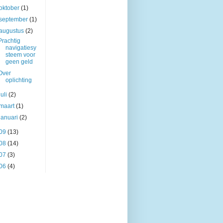
oktober
(1)
september
(1)
augustus
(2)
Prachtig
navigatiesy
steem voor
geen geld
Over
oplichting
juli
(2)
maart
(1)
januari
(2)
09
(13)
08
(14)
07
(3)
06
(4)