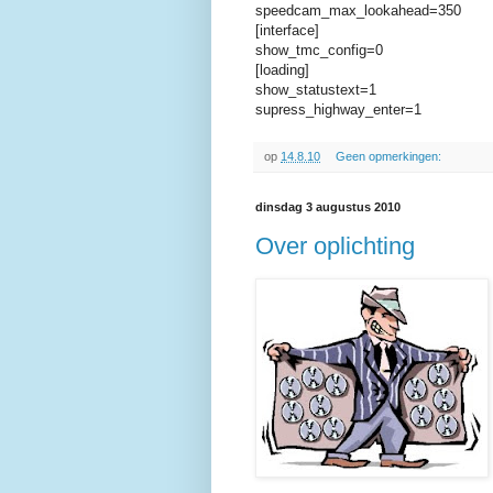
speedcam_max_lookahead=350
[interface]
show_tmc_config=0
[loading]
show_statustext=1
supress_highway_enter=1
op
14.8.10
Geen opmerkingen:
dinsdag 3 augustus 2010
Over oplichting