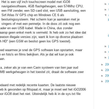
Het is een vijf inch touchscreen model met iGO8
►
navigatiesoftware, 4GB flashgeheugen, een 574Mhz CPU,
►
een FM zender, een SD card slot, een USB aansluiting, een
Sirf Atlas IV GPS chip en Windows CE 6 als
▼
besturingssysteem. Het scherm kan je aanraken met je
vingers of met een pennetje. In de doos zit ook nog een
rlader en een USB kabel. Made in China, dus zonder
arop geen enkel merk is vermeld. Ik heb ook zo het idee dat
woon illegale versies zijn, want ik kon op diverse plaatsen
h HD" (een GSM en beslist geen los GPS toestel).
►
wd waarmee je snel de GPS software kan opstarten, maar
►
 en foto's en films bekijken. Als je dat wil kan je ook
►
aan.
►
20
, zeker als je van een Carin systeem van tien jaar oud
►
20
4MB werkgeheugen in het toestel zit, draait de software zeer
►
20
►
20
ndaard met redelijk recente kaarten. De laatste nieuwe
b ik gevonden op flitspaal.nl, maar je moet wel het iGO2006
 iGO8 doet het niet. Uiteindelijk heb ik in de sys.txt file