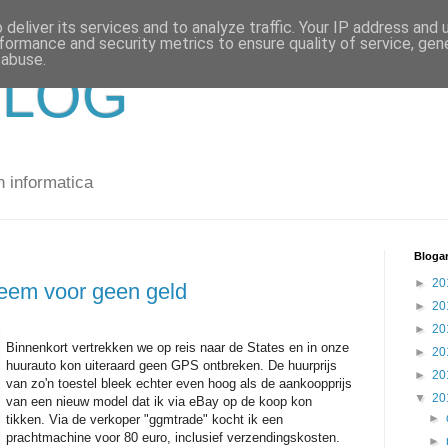
deliver its services and to analyze traffic. Your IP address and
formance and security metrics to ensure quality of service, ge
 abuse.
BLOG
n informatica
Blogar
►
20
teem voor geen geld
►
20
►
20
Binnenkort vertrekken we op reis naar de States en in onze
►
20
huurauto kon uiteraard geen GPS ontbreken. De huurprijs
►
20
van zo'n toestel bleek echter even hoog als de aankoopprijs
▼
20
van een nieuw model dat ik via eBay op de koop kon
►
tikken. Via de verkoper "ggmtrade" kocht ik een
prachtmachine voor 80 euro, inclusief verzendingskosten.
►