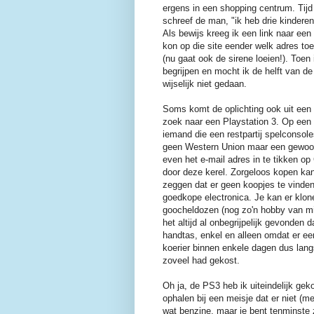
ergens in een shopping centrum. Tijd 
schreef de man, "ik heb drie kinderen
Als bewijs kreeg ik een link naar een
kon op die site eender welk adres t
(nu gaat ook de sirene loeien!). Toen i
begrijpen en mocht ik de helft van de
wijselijk niet gedaan.
Soms komt de oplichting ook uit ee
zoek naar een Playstation 3. Op een 
iemand die een restpartij spelconsole
geen Western Union maar een gewoon
even het e-mail adres in te tikken op
door deze kerel. Zorgeloos kopen kan
zeggen dat er geen koopjes te vinden
goedkope electronica. Je kan er klon
goocheldozen (nog zo'n hobby van mij)
het altijd al onbegrijpelijk gevonden 
handtas, enkel en alleen omdat er ee
koerier binnen enkele dagen dus lang
zoveel had gekost.
Oh ja, de PS3 heb ik uiteindelijk gek
ophalen bij een meisje dat er niet (m
wat benzine, maar je bent tenminste z