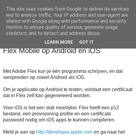
This site uses cookies from Google to deliver its services
Wim's BLOG
and to analyze traffic. Your IP address and user-agent are
shared with Google along with performance and security
metrics to ensure quality of service, generate usage
Over gadgets, technologie en informatica
statistics, and to detect and address abuse.
LEARN MORE
GOT IT
woensdag 15 februari 2012
Flex Mobile op Android en iOS
Met Adobe Flex kun je één programma schrijven, en dat
verspreiden op zowel Android als iOS.
Om je applicatie op Android te testen, volstaat een certificaat
dat in Flex zelf kan gegenereerd worden.
Voor iOS is het een stuk moeilijker. Flex heeft een p12
bestand, een provisioning profile en een certificate
password nodig om iOS apps te kunnen compileren.
Meld je aan op
http://developer.apple.com
en ga naar het