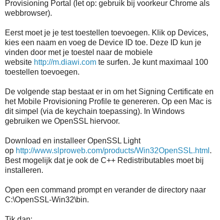
Provisioning Portal (let op: gebruik bij voorkeur Chrome als
webbrowser).
Eerst moet je je test toestellen toevoegen. Klik op Devices,
kies een naam en voeg de Device ID toe. Deze ID kun je
vinden door met je toestel naar de mobiele
website
http://m.diawi.com
te surfen. Je kunt maximaal 100
toestellen toevoegen.
De volgende stap bestaat er in om het Signing Certificate en
het Mobile Provisioning Profile te genereren. Op een Mac is
dit simpel (via de keychain toepassing). In Windows
gebruiken we OpenSSL hiervoor.
Download en installeer OpenSSL Light
op
http://www.slproweb.com/products/Win32OpenSSL.html
.
Best mogelijk dat je ook de C++ Redistributables moet bij
installeren.
Open een command prompt en verander de directory naar
C:\OpenSSL-Win32\bin.
Tik dan: