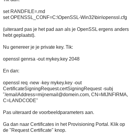
set RANDFILE=.rnd
set OPENSSL_CONF=C:\OpenSSL-Win32\bin\openssl.cfg
(uiteraard pas je het pad aan als je OpenSSL ergens anders
hebt geplaatst).
Nu genereer je je private key. Tik:
openssl genrsa -out mykey.key 2048
En dan:
openssl req -new -key mykey.key -out
CertificateSigningRequest.certSigningRequest -subj
"/emailAddress=mijnemail@domein.com, CN=MIJNFIRMA,
C=LANDCODE"
Pas uiteraard de voorbeeldparameters aan.
Ga dan naar Certificates in het Provisioning Portal. Klik op
de "Request Certificate" knop.